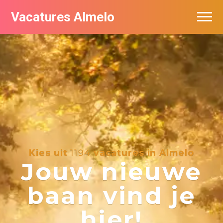
Vacatures Almelo
Vacatures per bedrijf
De populairste vacatures in Almelo
Nieuwsbrief feed
Kies uit
1194
vacatures in Almelo
Jouw nieuwe
baan vind je
hier!