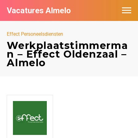
Vacatures Almelo
Vacatures per bedrijf
Effect Personeelsdiensten
De populairste vacatures in Almelo
Werkplaatstimmerma
n – Effect Oldenzaal –
Nieuwsbrief feed
Almelo