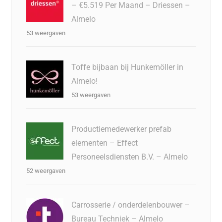
– €5.519 Per Maand – Driessen –
Almelo
53 weergaven
Toffe bijbaan bij Hunkemöller in
Almelo!
53 weergaven
Productiemedewerker prefab
elementen – Effect
Personeelsdiensten B.V. – Almelo
52 weergaven
Carrosserie / onderdelenbouwer –
Bureau Techniek – Almelo