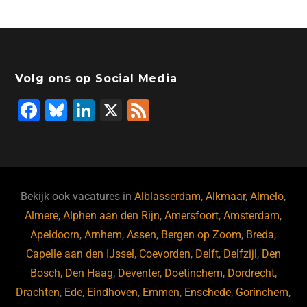
Volg ons op Social Media
F
Bl
Li
X
F
a
u
n
e
c
e
k
e
e
s
e
d
b
ky
dI
Bekijk ook vacatures in
Alblasserdam
,
Alkmaar
,
Almelo
,
o
n
Almere
,
Alphen aan den Rijn
,
Amersfoort
,
Amsterdam
,
Apeldoorn
,
Arnhem
,
Assen
,
Bergen op Zoom
,
Breda
,
o
Capelle aan den IJssel
,
Coevorden
,
Delft
,
Delfzijl
,
Den
k
Bosch
,
Den Haag
,
Deventer
,
Doetinchem
,
Dordrecht
,
Drachten
,
Ede
,
Eindhoven
,
Emmen
,
Enschede
,
Gorinchem
,