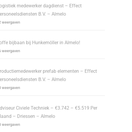
ogistiek medewerker dagdienst – Effect
ersoneelsdiensten B.V. – Almelo
2 weergaven
offe bijbaan bij Hunkemöller in Almelo!
6 weergaven
roductiemedewerker prefab elementen – Effect
ersoneelsdiensten B.V. – Almelo
3 weergaven
dviseur Civiele Techniek – €3.742 – €5.519 Per
aand – Driessen – Almelo
3 weergaven