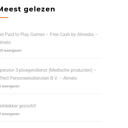
Meest gelezen
et Paid to Play Games – Free Cash by Almedia –
lmelo
09 weergaven
perator 3-ploegendienst (Medische producten) –
ffect Personeelsdiensten B.V. – Almelo
0 weergaven
ietdekker gezocht!
0 weergaven