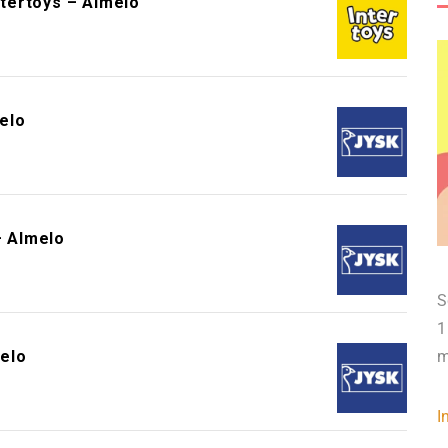
ntertoys – Almelo
elo
 Almelo
S
1
elo
m
I