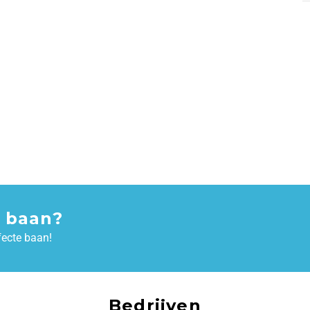
 baan?
fecte baan!
Bedrijven