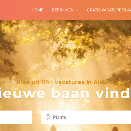
HOME
BEDRIJVEN
GRATIS VACATURE PLA
Kies uit
1194
vacatures in Almelo
euwe baan vind 