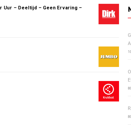
 Uur – Deeltijd – Geen Ervaring –
G
A
1
O
E
8
R
8