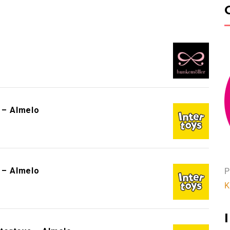
!
s – Almelo
s – Almelo
P
K