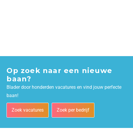
Op zoek naar een nieuwe
baan?
Blader door honderden vacatures en vind jouw perfecte
baan!
Zoek vacatures
Zoek per bedrijf