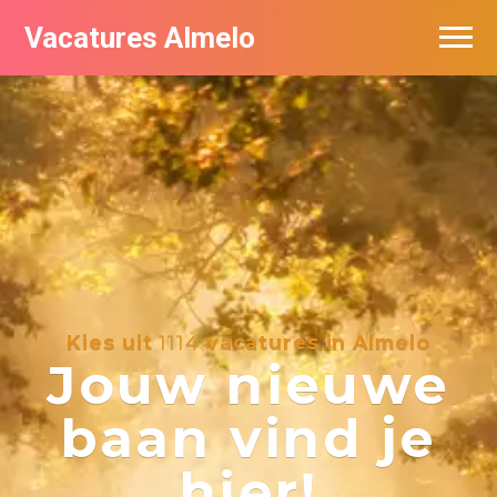
Vacatures Almelo
Vacatures per bedrijf
De populairste vacatures in Almelo
Nieuwsbrief feed
Kies uit
1114
vacatures in Almelo
Jouw nieuwe
baan vind je
hier!